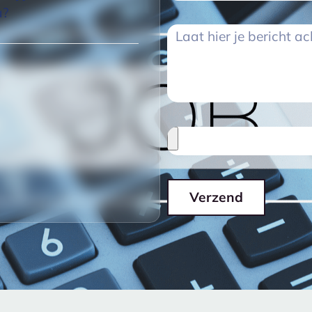
a?
Verzend