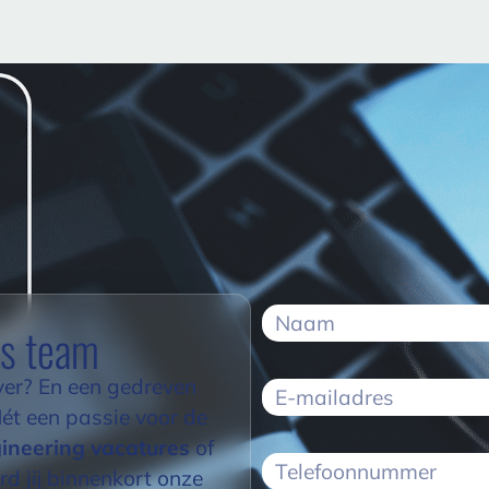
ns team
yer? En een gedreven
Mét een passie voor de
ineering vacatures
of
d jij binnenkort onze