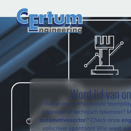
Word lid van o
Ben je een enthousiaste teampla
ingenieur of technisch tekenaar? 
automotivesector
? Check onze
eng
solliciteer spontaan! Wie weet wor