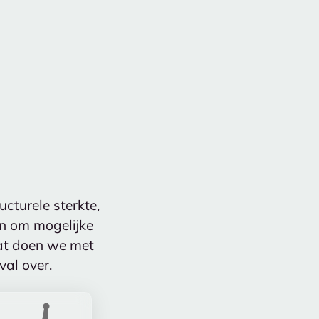
cturele sterkte,
n om mogelijke
at doen we met
val over.