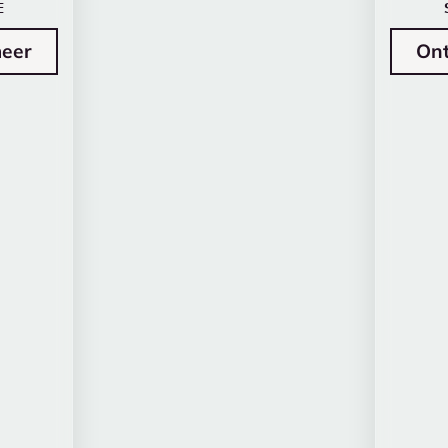
E
eer
On