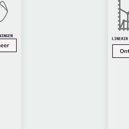
NINGEN
LINEAIR
eer
On